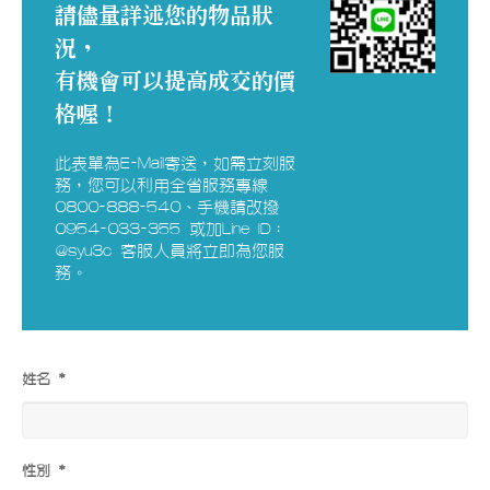
請儘量詳述您的物品狀
況，
有機會可以提高成交的價
格喔！
此表單為E-Mail寄送，如需立刻服
務，您可以利用全省服務專線
0800-888-540、手機請改撥
0954-033-355 或加Line ID：
@syu3c 客服人員將立即為您服
務。
姓名 *
性別 *